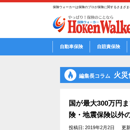
Skip
保険ウォーカーは保険のプロが保険に関するさまざま
to
content
自動車保険
自賠責保険
火災
編集長コラム
国が最大300万円
険・地震保険以外
投稿日:
2019年2月2日
更新