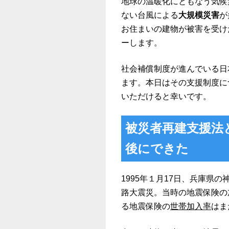
地球の温暖化にともなう気候
ない台風による
大規模災害
が
お住まいの建物が被害を受け
ーします。
社会補償制度が進んでいる日
ます。本日はその支援制度に
いただけると幸いです。
被災者再建支援法
後にできた
1995年１月17日、兵庫県
路大震災。当時の地震保険の
る地震保険の
世帯加入率
はま