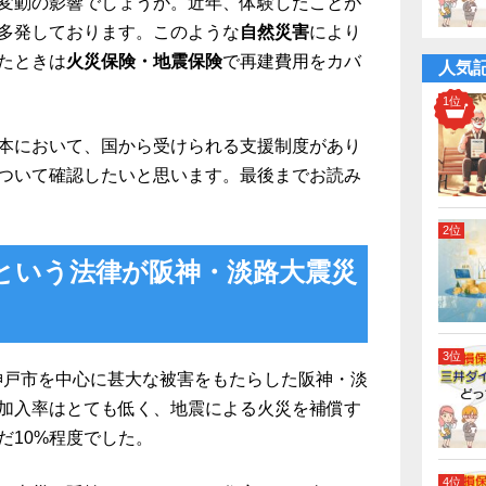
変動の影響でしょうか。近年、体験したことが
多発しております。このような
自然災害
により
たときは
火災保険・地震保険
で再建費用をカバ
人気
本において、国から受けられる支援制度があり
ついて確認したいと思います。最後までお読み
という法律が阪神・淡路大震災
の神戸市を中心に甚大な被害をもたらした阪神・淡
加入率はとても低く、地震による火災を補償す
だ10%程度でした。