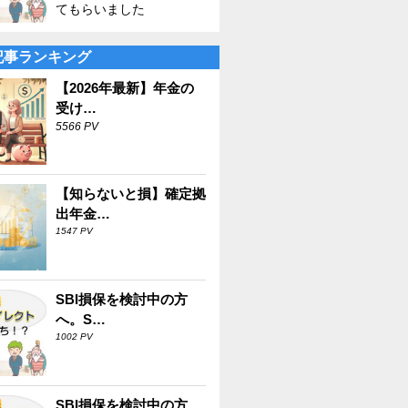
てもらいました
記事ランキング
【2026年最新】年金の
受け…
5566 PV
【知らないと損】確定拠
出年金…
1547 PV
SBI損保を検討中の方
へ。S…
1002 PV
SBI損保を検討中の方