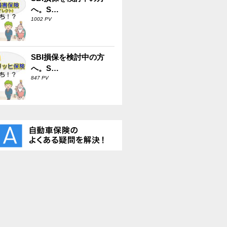
へ。S…
1002 PV
SBI損保を検討中の方
へ。S…
847 PV