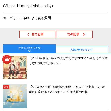
(Visited 1 times, 1 visits today)
カテゴリー：
Q&A
,
よくある質問
投
稿
ナ
ビ
オススメコンテンツ
人気記事ランキング
ゲ
ー
【2026年最新】年金の受け取りにおすすめの銀行は？失敗
シ
しない選び方とポイント
ョ
ン
【知らないと損】確定拠出年金（iDeCo・企業型DC）が
劇的に変わる！2026年・2027年改正の全貌