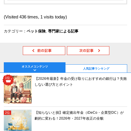
(Visited 436 times, 1 visits today)
カテゴリー：
ペット保険
,
専門家による記事
投
稿
ナ
ビ
オススメコンテンツ
人気記事ランキング
ゲ
ー
【2026年最新】年金の受け取りにおすすめの銀行は？失敗
シ
しない選び方とポイント
ョ
ン
【知らないと損】確定拠出年金（iDeCo・企業型DC）が
劇的に変わる！2026年・2027年改正の全貌