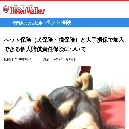
Skip
to
content
ペット保険
専門家による記事
ペット保険（犬保険・猫保険）と大手損保で加入
できる個人賠償責任保険について
投稿日:
2016年6月18日
更新日:2019年5月15日