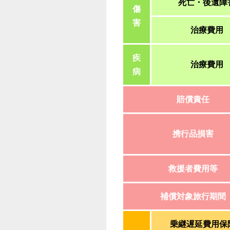
死亡・後遺障
傷
害
治療費用
疾
治療費用
病
賠償責任
携行品損害
救援者費用等
補償対象旅行期間
乗継遅延費用保