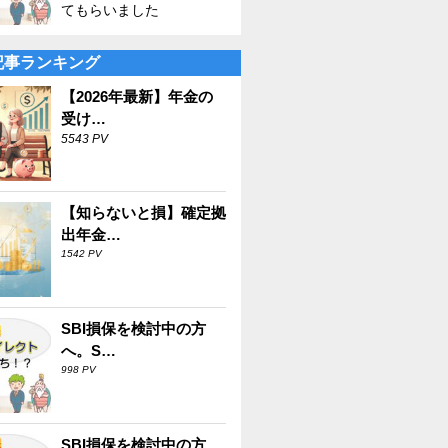
てもらいました
記事ランキング
【2026年最新】年金の
受け…
5543 PV
【知らないと損】確定拠
出年金…
1542 PV
SBI損保を検討中の方
へ。S…
998 PV
SBI損保を検討中の方