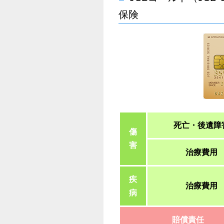
保険
死亡・後遺障
傷
害
治療費用
疾
治療費用
病
賠償責任