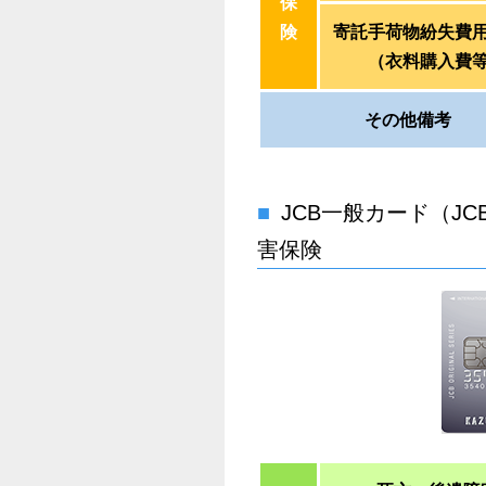
保
険
寄託手荷物紛失費
（衣料購入費
その他備考
JCB一般カード（JCB
害保険