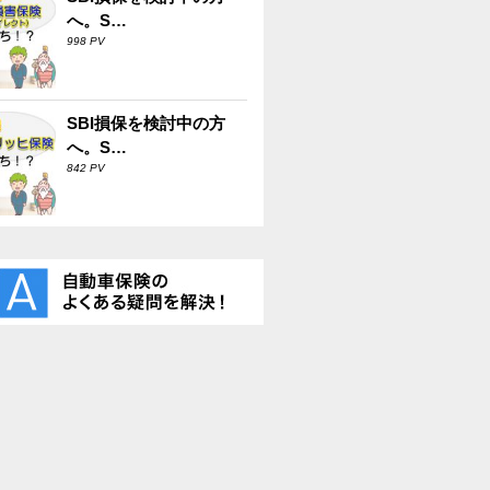
へ。S…
998 PV
SBI損保を検討中の方
へ。S…
842 PV