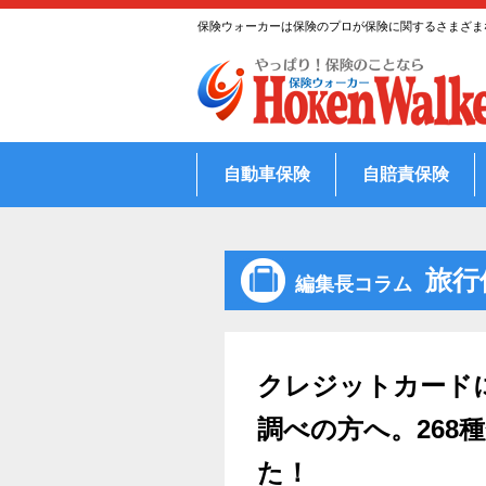
Skip
保険ウォーカーは保険のプロが保険に関するさまざま
to
content
自動車保険
自賠責保険
旅行
編集長コラム
クレジットカード
調べの方へ。268
た！