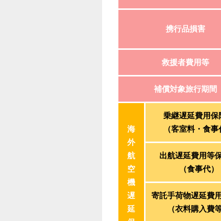
携行品損害
救援者費用等
補償対象旅行期間
乗継遅延費用保
海
（客室料・食事
外
航
出航遅延費用等
空
（食事代）
機
遅
寄託手荷物遅延費
延
（衣料購入費