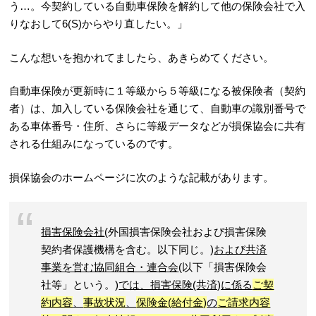
う…。今契約している自動車保険を解約して他の保険会社で入
りなおして6(S)からやり直したい。」
こんな想いを抱かれてましたら、あきらめてください。
自動車保険が更新時に１等級から５等級になる被保険者（契約
者）は、加入している保険会社を通じて、自動車の識別番号で
ある車体番号・住所、さらに等級データなどが損保協会に共有
される仕組みになっているのです。
損保協会のホームページに次のような記載があります。
損害保険会社
(外国損害保険会社および損害保険
契約者保護機構を含む。以下同じ。)
および共済
事業を営む協同組合・連合会
(以下「損害保険会
社等」という。)
では、損害保険(共済)に係る
ご契
約内容
、
事故状況
、
保険金(給付金)
の
ご請求内容