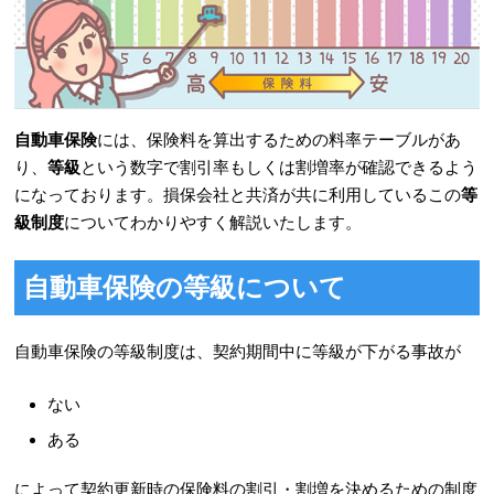
自動車保険
には、保険料を算出するための料率テーブルがあ
り、
等級
という数字で割引率もしくは割増率が確認できるよう
になっております。損保会社と共済が共に利用しているこの
等
級制度
についてわかりやすく解説いたします。
自動車保険の等級について
自動車保険
の等級制度は、契約期間中に等級が下がる事故が
ない
ある
によって契約更新時の保険料の割引・割増を決めるための制度