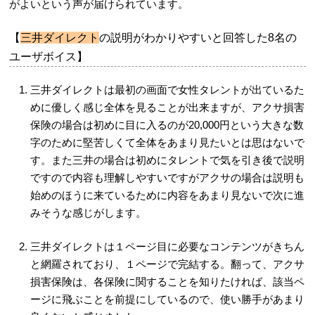
がよいという声が届けられています。
【
三井ダイレクト
の説明がわかりやすいと回答した8名の
ユーザボイス】
三井ダイレクトは最初の画面で女性タレントが出ているた
めに優しく感じ全体を見ることが出来ますが、アクサ損害
保険の場合は初めに目に入るのが20,000円という大きな数
字のために堅苦しくて全体をあまり見たいとは思はないで
す。また三井の場合は初めにタレントで気を引き後で説明
ですので内容も理解しやすいですがアクサの場合は説明も
始めのほうに来ているために内容をあまり見ないで次に進
みそうな感じがします。
三井ダイレクトは１ページ目に必要なコンテンツがきちん
と網羅されており、１ページで完結する。翻って、アクサ
損害保険は、各保険に関することを知りたければ、該当ペ
ージに飛ぶことを前提にしているので、使い勝手があまり