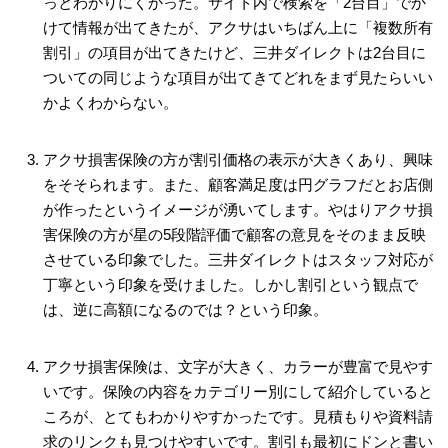
っとわかりにくかった。サイト内で検索を「2台目」でか
けて情報が出てきたが、アクサはいちばん上に「複数所有
割引」の項目が出てきたけど、三井ダイレクトは2台目に
ついての同じような項目が出てきてどれをまず見たらいい
かよくわからない。
アクサ損害保険の方が割引価格の表示が大きくあり、興味
をそそられます。また、顧客満足度は円グラフだとお店側
が作ったというイメージが湧いてします。やはりアクサ損
害保険の方が星の5段階評価で顧客の意見をそのまま反映
させている印象でした。三井ダイレクトはスタッフ対応が
丁寧という印象を受けました。しかし割引という観点で
は、逆に高額になるのでは？という印象。
アクサ損害保険は、文字が大きく、カラーが豊富で見やす
いです。保険の内容をカテゴリー別にして紹介していると
ころが、とてもわかりやすかったです。見積もりや資料請
求のリンクも見つけやすいです。割引も最初にドンと書い