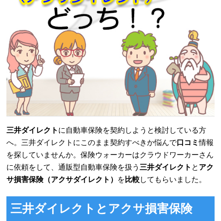
三井ダイレクト
に
自動車保険
を契約しようと検討している方
へ。三井ダイレクトにこのまま契約すべきか悩んで
口コミ
情報
を探していませんか。保険ウォーカーはクラウドワーカーさん
に依頼をして、通販型
自動車保険
を扱う
三井ダイレクト
と
アク
サ損害保険（アクサダイレクト）
を
比較
してもらいました。
三井ダイレクト
とアクサ損害保険