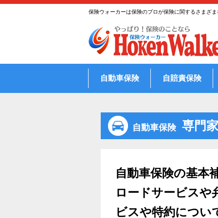
Skip
保険ウォーカーは保険のプロが保険に関するさまざま
to
content
自動車保険
自賠責保険
専門家
自動車保険
自動車保険の基本
ロードサービスや
ビスや特約につい