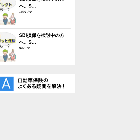
へ。S…
1001 PV
SBI損保を検討中の方
へ。S…
847 PV