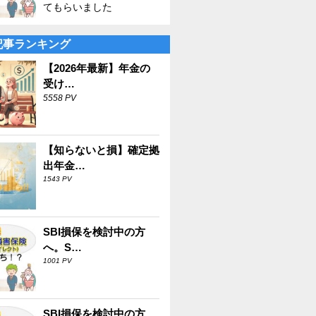
てもらいました
記事ランキング
【2026年最新】年金の
受け…
5558 PV
【知らないと損】確定拠
出年金…
1543 PV
SBI損保を検討中の方
へ。S…
1001 PV
SBI損保を検討中の方